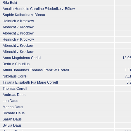
Rita Buki
Amalia Henriette Caroline Friederike v. Bülow
Sophie Katharina v. Bünau
Heinrich v. Krockow
Albrecht v. Krockow
Albrecht v. Krockow
Heinrich v. Krockow
Albrecht v. Krockow
Albrecht v. Krockow
Anna Magdalena Christl
18.0
Berta v. Claudius
Arthur Johannes Thomas Franz W. Correll
1.1
Nikolaus Correll
7.1
Tatiana Elisabeth Pia Marie Correll
5.
Thomas Correll
Andreas Daus
Leo Daus
Marina Daus
Richard Daus
Sarah Daus
Sylvia Daus