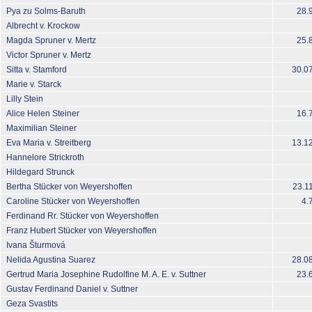
Pya zu Solms-Baruth
28.
Albrecht v. Krockow
Magda Spruner v. Mertz
25.
Victor Spruner v. Mertz
Sitta v. Stamford
30.0
Marie v. Starck
Lilly Stein
Alice Helen Steiner
16.
Maximilian Steiner
Eva Maria v. Streitberg
13.1
Hannelore Strickroth
Hildegard Strunck
Bertha Stücker von Weyershoffen
23.1
Caroline Stücker von Weyershoffen
4.
Ferdinand Rr. Stücker von Weyershoffen
Franz Hubert Stücker von Weyershoffen
Ivana Šturmová
Nelida Agustina Suarez
28.0
Gertrud Maria Josephine Rudolfine M. A. E. v. Suttner
23.
Gustav Ferdinand Daniel v. Suttner
Geza Svastits