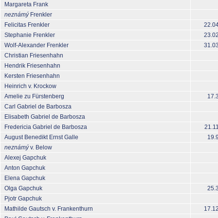
Margareta Frank
neznámý
Frenkler
Felicitas Frenkler
22.0
Stephanie Frenkler
23.0
Wolf-Alexander Frenkler
31.0
Christian Friesenhahn
Hendrik Friesenhahn
Kersten Friesenhahn
Heinrich v. Krockow
Amelie zu Fürstenberg
17.
Carl Gabriel de Barbosza
Elisabeth Gabriel de Barbosza
Fredericia Gabriel de Barbosza
21.1
August Benedikt Ernst Galle
19.
neznámý
v. Below
Alexej Gapchuk
Anton Gapchuk
Elena Gapchuk
Olga Gapchuk
25.
Pjotr Gapchuk
Mathilde Gautsch v. Frankenthurn
17.1