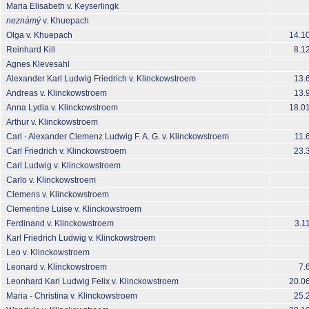
Maria Elisabeth v. Keyserlingk
neznámý
v. Khuepach
Olga v. Khuepach
14.1
Reinhard Kill
8.1
Agnes Klevesahl
Alexander Karl Ludwig Friedrich v. Klinckowstroem
13.
Andreas v. Klinckowstroem
13.
Anna Lydia v. Klinckowstroem
18.0
Arthur v. Klinckowstroem
Carl - Alexander Clemenz Ludwig F. A. G. v. Klinckowstroem
11.
Carl Friedrich v. Klinckowstroem
23.
Carl Ludwig v. Klinckowstroem
Carlo v. Klinckowstroem
Clemens v. Klinckowstroem
Clementine Luise v. Klinckowstroem
Ferdinand v. Klinckowstroem
3.1
Karl Friedrich Ludwig v. Klinckowstroem
Leo v. Klinckowstroem
Leonard v. Klinckowstroem
7.
Leonhard Karl Ludwig Felix v. Klinckowstroem
20.0
Maria - Christina v. Klinckowstroem
25.