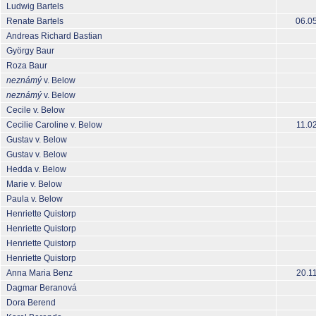
Ludwig Bartels
Renate Bartels
06.0
Andreas Richard Bastian
György Baur
Roza Baur
neznámý
v. Below
neznámý
v. Below
Cecile v. Below
Cecilie Caroline v. Below
11.0
Gustav v. Below
Gustav v. Below
Hedda v. Below
Marie v. Below
Paula v. Below
Henriette Quistorp
Henriette Quistorp
Henriette Quistorp
Henriette Quistorp
Anna Maria Benz
20.1
Dagmar Beranová
Dora Berend