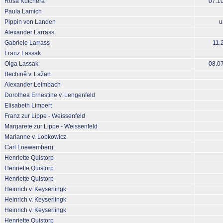
Rosa Kutchera
07.1
Paula Lamich
Pippin von Landen
u
Alexander Larrass
Gabriele Larrass
11.
Franz Lassak
Olga Lassak
08.0
Bechině v. Lažan
Alexander Leimbach
Dorothea Ernestine v. Lengenfeld
Elisabeth Limpert
Franz zur Lippe - Weissenfeld
Margarete zur Lippe - Weissenfeld
Marianne v. Lobkowicz
Carl Loewemberg
Henriette Quistorp
Henriette Quistorp
Henriette Quistorp
Heinrich v. Keyserlingk
Heinrich v. Keyserlingk
Heinrich v. Keyserlingk
Henriette Quistorp