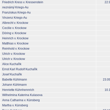
Friedrich Kress v. Kressenstein
22.
neznámý
Kriegs-Au
Franziskus Kriegs-Au
Vinzenz Kriegs-Au
Albrecht v. Krockow
Cecilie v. Krockow
Döring v. Krockow
Heinrich v. Krockow
Matthias v. Krockow
Reinhold v. Krockow
Ulrich v. Krockow
Ulrich v. Krockow
Alice Kuchařik
Ernst Karl Rudolf Kuchařik
Josef Kuchařik
Babette Kühlmann
23.0
Johann Kühlmann
Henriette Kühnhennrich
10.
Wilhelmina Katerina Kulasova
Anna Catharina v. Künsberg
Martha v. Künsberg