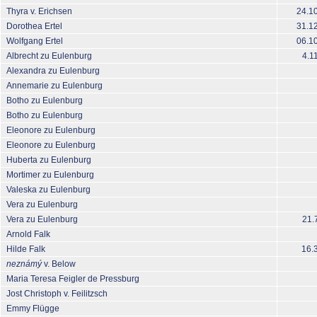
Thyra v. Erichsen
24.1
Dorothea Ertel
31.1
Wolfgang Ertel
06.1
Albrecht zu Eulenburg
4.1
Alexandra zu Eulenburg
Annemarie zu Eulenburg
Botho zu Eulenburg
Botho zu Eulenburg
Eleonore zu Eulenburg
Eleonore zu Eulenburg
Huberta zu Eulenburg
Mortimer zu Eulenburg
Valeska zu Eulenburg
Vera zu Eulenburg
Vera zu Eulenburg
21.
Arnold Falk
Hilde Falk
16.
neznámý
v. Below
Maria Teresa Feigler de Pressburg
Jost Christoph v. Feilitzsch
Emmy Flügge