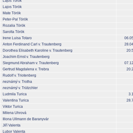
Lajos Török
Lajos Török
Mate Török
Peter-Pal Török
Rozalia Török
Sarolta Török
Irene Luisa Totaro
06.0
Anton Ferdinand Carl v. Trautenberg
28.0
Dorothea Elisabeth Karoline v. Trautenberg
20.
Joachim Ernst v. Trautenberg
Siegmund Abraham v. Trautenberg
07.1
Gertrud Magdalena v. Trebra
20.
Rudolf v. Triotenberg
neznámý
v. Trotha
neznámý
v. Trützchler
Ludmila Turica
3.
Valentina Turica
28.
Viktor Turica
Milena Uhrová
Illona Ullmann de Baranyvár
Jiří Valenta
Lubor Valenta