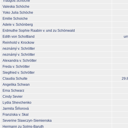
Traugott Schöche
Valeska Schöche
Yoko Julia Schöche
Emilie Schoiche
Adele v. Schönberg
Erdmuthe Sophie Raabin v. und zu Schönwald
Edith von Schottland
um
Reinhold v. Krockow
neznámý
v. Schrötter
neznámý
v. Schrötter
Alexandra v. Schrötter
Freda v. Schrötter
Siegfried v. Schrötter
Claudia Schulte
29.
Angelika Schwan
Erna Schwarz
Cindy Sevier
Lydia Shevchenko
Jarmila Šiňorová
Franziska v. Skal
Severine Slawczyn-Siemienska
Hermann zu Solms-Baruth