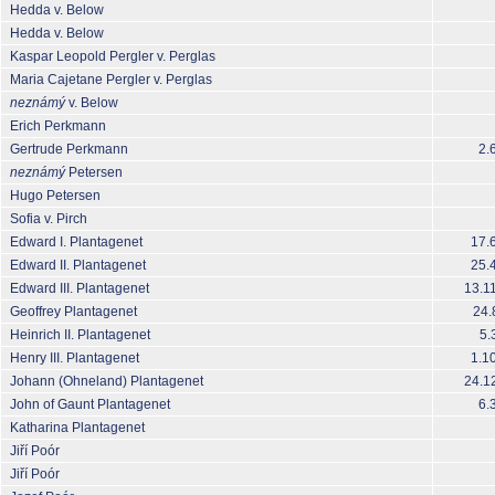
Hedda v. Below
Hedda v. Below
Kaspar Leopold Pergler v. Perglas
Maria Cajetane Pergler v. Perglas
neznámý
v. Below
Erich Perkmann
Gertrude Perkmann
2.
neznámý
Petersen
Hugo Petersen
Sofia v. Pirch
Edward I. Plantagenet
17.
Edward II. Plantagenet
25.
Edward III. Plantagenet
13.1
Geoffrey Plantagenet
24.
Heinrich II. Plantagenet
5.
Henry III. Plantagenet
1.1
Johann (Ohneland) Plantagenet
24.1
John of Gaunt Plantagenet
6.
Katharina Plantagenet
Jiří Poór
Jiří Poór