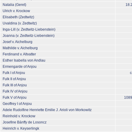
Natalia (Geret)
18.
Ulrich v. Krockow
Elisabeth (Zedtwitz)
Uvaldina (v. Zedtwitz)
Inga-Lill (v. Zedtwitz-Liebenstein)
Joanna (v. Zedtwitz-Liebenstein)
Josef v. Aichelburg
Mathilde v. Aichelburg
Ferdinand v. Altvatter
Esther Isabella von Andlau
Ermengarde of Anjou
Fulk I of Anjou
c
Fulk II of Anjou
Fulk III of Anjou
Fulk IV of Anjou
Fulk V of Anjou
1089
Geoffrey I of Anjou
Adele Rudolfine Henriette Emilie J. Arioli von Morkowitz
Reinhold v. Krockow
Josefine Bánffy de Losoncz
Heinrich v. Keyserlingk