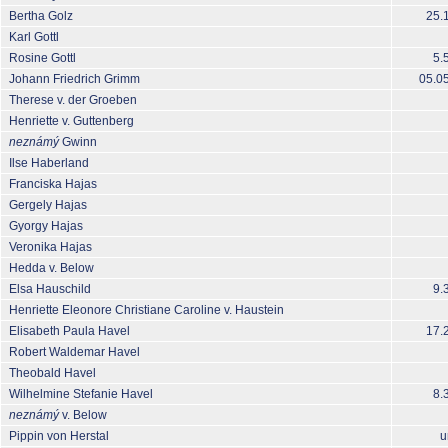
Bertha Golz
25.
Karl Gottl
Rosine Gottl
5.
Johann Friedrich Grimm
05.0
Therese v. der Groeben
Henriette v. Guttenberg
neznámý
Gwinn
Ilse Haberland
Franciska Hajas
Gergely Hajas
Gyorgy Hajas
Veronika Hajas
Hedda v. Below
Elsa Hauschild
9.
Henriette Eleonore Christiane Caroline v. Haustein
Elisabeth Paula Havel
17.
Robert Waldemar Havel
Theobald Havel
Wilhelmine Stefanie Havel
8.
neznámý
v. Below
Pippin von Herstal
u