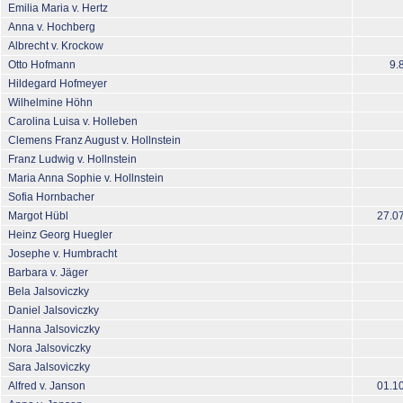
Emilia Maria v. Hertz
Anna v. Hochberg
Albrecht v. Krockow
Otto Hofmann
9.
Hildegard Hofmeyer
Wilhelmine Höhn
Carolina Luisa v. Holleben
Clemens Franz August v. Hollnstein
Franz Ludwig v. Hollnstein
Maria Anna Sophie v. Hollnstein
Sofia Hornbacher
Margot Hübl
27.0
Heinz Georg Huegler
Josephe v. Humbracht
Barbara v. Jäger
Bela Jalsoviczky
Daniel Jalsoviczky
Hanna Jalsoviczky
Nora Jalsoviczky
Sara Jalsoviczky
Alfred v. Janson
01.1