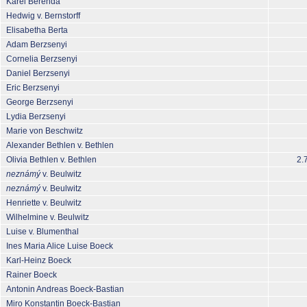
Karel Berenda
Hedwig v. Bernstorff
Elisabetha Berta
Adam Berzsenyi
Cornelia Berzsenyi
Daniel Berzsenyi
Eric Berzsenyi
George Berzsenyi
Lydia Berzsenyi
Marie von Beschwitz
Alexander Bethlen v. Bethlen
Olivia Bethlen v. Bethlen
2.
neznámý
v. Beulwitz
neznámý
v. Beulwitz
Henriette v. Beulwitz
Wilhelmine v. Beulwitz
Luise v. Blumenthal
Ines Maria Alice Luise Boeck
Karl-Heinz Boeck
Rainer Boeck
Antonin Andreas Boeck-Bastian
Miro Konstantin Boeck-Bastian