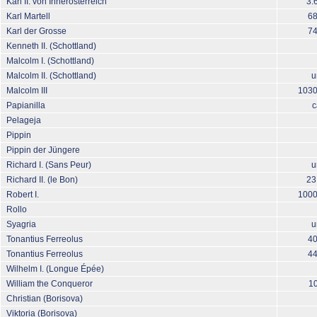
Karl II. von Innerösterreich
3.
Karl Martell
68
Karl der Grosse
74
Kenneth II. (Schottland)
Malcolm I. (Schottland)
Malcolm II. (Schottland)
u
Malcolm III
1030
Papianilla
c
Pelageja
Pippin
Pippin der Jüngere
Richard I. (Sans Peur)
u
Richard II. (le Bon)
23
Robert I.
1000
Rollo
Syagria
u
Tonantius Ferreolus
40
Tonantius Ferreolus
44
Wilhelm I. (Longue Épée)
William the Conqueror
10
Christian (Borisova)
Viktoria (Borisova)