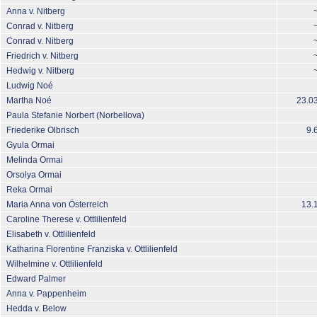
Anna v. Nitberg
~
Conrad v. Nitberg
~
Conrad v. Nitberg
~
Friedrich v. Nitberg
~
Hedwig v. Nitberg
~
Ludwig Noé
Martha Noé
23.0
Paula Stefanie Norbert (Norbellova)
Friederike Olbrisch
9.
Gyula Ormai
Melinda Ormai
Orsolya Ormai
Reka Ormai
Maria Anna von Österreich
13.
Caroline Therese v. Ottlilienfeld
Elisabeth v. Ottlilienfeld
Katharina Florentine Franziska v. Ottlilienfeld
Wilhelmine v. Ottlilienfeld
Edward Palmer
Anna v. Pappenheim
Hedda v. Below