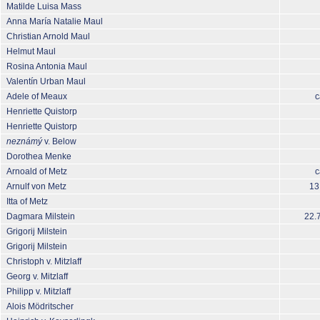
Matilde Luisa Mass
Anna María Natalie Maul
Christian Arnold Maul
Helmut Maul
Rosina Antonia Maul
Valentín Urban Maul
Adele of Meaux
c
Henriette Quistorp
Henriette Quistorp
neznámý
v. Below
Dorothea Menke
Arnoald of Metz
c
Arnulf von Metz
13
Itta of Metz
Dagmara Milstein
22.
Grigorij Milstein
Grigorij Milstein
Christoph v. Mitzlaff
Georg v. Mitzlaff
Philipp v. Mitzlaff
Alois Mödritscher