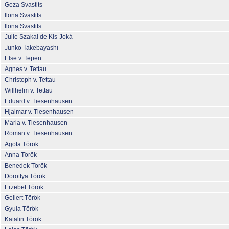
Geza Svastits
Ilona Svastits
Ilona Svastits
Julie Szakal de Kis-Joká
Junko Takebayashi
Else v. Tepen
Agnes v. Tettau
Christoph v. Tettau
Willhelm v. Tettau
Eduard v. Tiesenhausen
Hjalmar v. Tiesenhausen
Maria v. Tiesenhausen
Roman v. Tiesenhausen
Agota Török
Anna Török
Benedek Török
Dorottya Török
Erzebet Török
Gellert Török
Gyula Török
Katalin Török