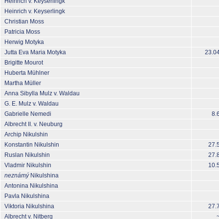
Heinrich v. Keyserlingk
Heinrich v. Keyserlingk
Christian Moss
Patricia Moss
Herwig Motyka
Jutta Eva Maria Motyka
23.0
Brigitte Mourot
Huberta Mühlner
Martha Müller
Anna Sibylla Mulz v. Waldau
G. E. Mulz v. Waldau
Gabrielle Nemedi
8.
Albrecht II. v. Neuburg
Archip Nikulshin
Konstantin Nikulshin
27.
Ruslan Nikulshin
27.
Vladmir Nikulshin
10.
neznámý
Nikulshina
Antonina Nikulshina
Pavla Nikulshina
Viktoria Nikulshina
27.
Albrecht v. Nitberg
~