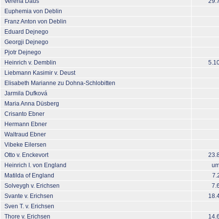
Verena Daus
29.
Euphemia von Deblin
Franz Anton von Deblin
Eduard Dejnego
Georgji Dejnego
Pjotr Dejnego
Heinrich v. Demblin
5.1
Liebmann Kasimir v. Deust
Elisabeth Marianne zu Dohna-Schlobitten
Jarmila Dufková
Maria Anna Düsberg
Crisanto Ebner
Hermann Ebner
Waltraud Ebner
Vibeke Eilersen
Otto v. Enckevort
23.
Heinrich I. von England
um
Matilda of England
7.
Solveygh v. Erichsen
7.
Svante v. Erichsen
18.
Sven T. v. Erichsen
Thore v. Erichsen
14.