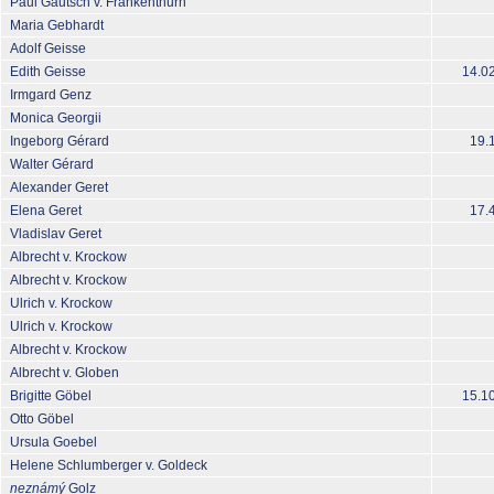
Paul Gautsch v. Frankenthurn
Maria Gebhardt
Adolf Geisse
Edith Geisse
14.0
Irmgard Genz
Monica Georgii
Ingeborg Gérard
19.
Walter Gérard
Alexander Geret
Elena Geret
17.
Vladislav Geret
Albrecht v. Krockow
Albrecht v. Krockow
Ulrich v. Krockow
Ulrich v. Krockow
Albrecht v. Krockow
Albrecht v. Globen
Brigitte Göbel
15.1
Otto Göbel
Ursula Goebel
Helene Schlumberger v. Goldeck
neznámý
Golz