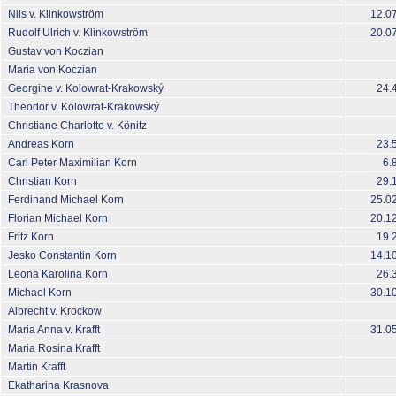
Nils v. Klinkowström
12.0
Rudolf Ulrich v. Klinkowström
20.0
Gustav von Koczian
Maria von Koczian
Georgine v. Kolowrat-Krakowský
24.
Theodor v. Kolowrat-Krakowský
Christiane Charlotte v. Könitz
Andreas Korn
23.
Carl Peter Maximilian Korn
6.
Christian Korn
29.
Ferdinand Michael Korn
25.0
Florian Michael Korn
20.1
Fritz Korn
19.
Jesko Constantin Korn
14.1
Leona Karolina Korn
26.
Michael Korn
30.1
Albrecht v. Krockow
Maria Anna v. Krafft
31.05
Maria Rosina Krafft
Martin Krafft
Ekatharina Krasnova