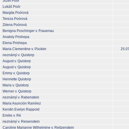
Jozef Poór
Lukáš Poór
Margita Poórová
Tereza Poórová
Zdena Poórová
Benigna Poschinger v. Frauenau
Anatoly Prishepa
Elena Prishepa
Maria Clementine v. Pückler
25.0
neznámý
v. Quistorp
August v. Quistorp
August v. Quistorp
Emmy v. Quistorp
Henriette Quistorp
Maria v. Quistorp
Werner v. Quistorp
neznámý
v. Rabenstein
Maria Asunción Ramírez
Kerstin Evelyn Rappold
Emilie v. Ré
neznámý
v. Reisenstein
Caroline Marianne Wilhelmine v. Reitzenstein