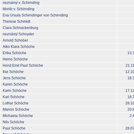
neznámý
v. Schirnding
Moritz v. Schirnding
Eva Ursula Schirndinger von Schirnding
Therese Schmidt
Clara Schnackenburg
neznámý
Schnyder
Arnold Schober
Aiko Klara Schöche
Erika Schöche
13.
Heino Schöche
Horst Emil Paul Schöche
21.1
Ilse Schöche
12.1
Jens Schöche
18.
Karen Schöche
Karin Schöche
17.1
Karl Schöche
18.
Lothar Schöche
28.1
Manon Schöche
20.
Michaela Schöche
2.
Nils Schöche
Paul Schöche
28.0