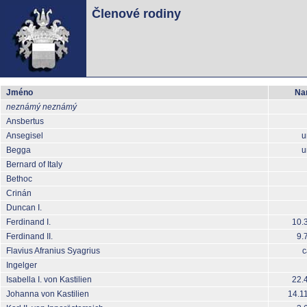
Členové rodiny
Jméno
Na
neznámý
neznámý
Ansbertus
Ansegisel
u
Begga
u
Bernard of Italy
Bethoc
Crinán
Duncan I.
Ferdinand I.
10.
Ferdinand II.
9.
Flavius Afranius Syagrius
c
Ingelger
Isabella I. von Kastilien
22.
Johanna von Kastilien
14.1